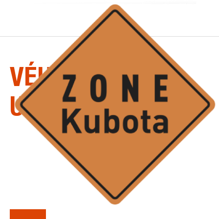
KUBOTA
VÉHICULES
UTILITAIRES
RTV, ATV et côte à côte - Quel que soit le nom
que vous lui donnez, les véhicules utilitaires à
quatre-roues de Kubota établissent de nouveaux
standards de puissance et de fiabilité.