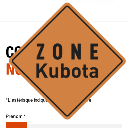
CONTACTEZ
NOTRE
ÉQUIPE
*L'astérisque indique un champ obligatoire
Prénom *