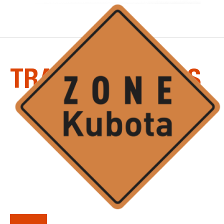
KUBOTA
TRANSPORTEURS
Si vous recherchez une traction hors pair, une
capacité de charge et une puissance de
déversement inégalées, choisissez les
transporteurs Kubota.