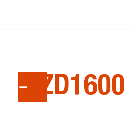
ACCUEIL
ÉQUIPEMENTS NEUFS
OCCASIONS
ACCESSOIRES
DÉPARTEMENT DES PIÈCES
LA
SÉRI
CONTACT
ENG
ZONE KUBOTA - 418.698.1188
ZD1600
Tondeuses à rayon de braquage