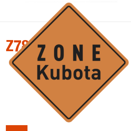
LA
SÉRIE
Z781KWITW60