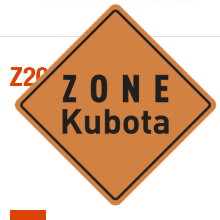
LA
SÉRIE
Z200-2
Tondeuses à rayon de braquage nul