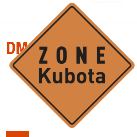
LA
SÉRIE
DMC7000